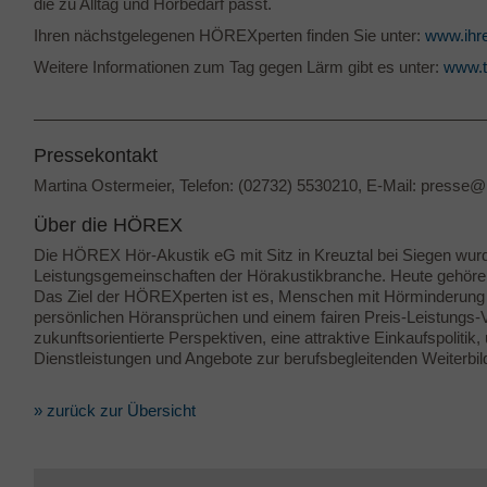
die zu Alltag und Hörbedarf passt.
Ihren nächstgelegenen HÖREXperten finden Sie unter:
www.ihre
Weitere Informationen zum Tag gegen Lärm gibt es unter:
www.t
Pressekontakt
Martina Ostermeier, Telefon: (02732) 5530210, E-Mail: presse
Über die HÖREX
Die HÖREX Hör-Akustik eG mit Sitz in Kreuztal bei Siegen wurd
Leistungsgemeinschaften der Hörakustikbranche. Heute gehören
Das Ziel der HÖREXperten ist es, Menschen mit Hörminderung ei
persönlichen Höransprüchen und einem fairen Preis-Leistungs-Ver
zukunftsorientierte Perspektiven, eine attraktive Einkaufspoliti
Dienstleistungen und Angebote zur berufsbegleitenden Weiterbil
» zurück zur Übersicht