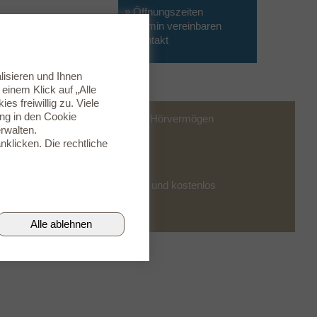
» Öffnungszeiten
» Termin vereinbaren
» Kontakt
lisieren und Ihnen
inem Klick auf „Alle
s freiwillig zu. Viele
ung in den
Cookie
Finden Sie heraus, wie gut Ihr Hörvermögen
rwalten.
ist.
nklicken. Die rechtliche
Online-Hörtest
Testen Sie völlig unverbindlich und kostenlos
Ihr Hörvermögen.
»
mehr
Alle ablehnen