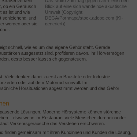
m Straßenverkehr,
Das Motto zum Tag gegen Lärm lenkt den
t, ob ein Geräusch
Blick auf eine sich wandelnde akustische
t es ist und wie
Umwelt (Copyright:
t schleichend, und
DEGA/Pornnapa/stock.adobe.com (KI-
er werden oder sie
generiert))
üher.
eigt schnell, wie es um das eigene Gehör steht. Gerade
autstärken ausgesetzt sind, profitieren davon, ihr Hörvermögen
rden, desto besser lässt sich gegensteuern.
t. Viele denken dabei zuerst an Baustelle oder Industrie.
nzerten oder auf dem Motorrad sinnvoll. Im
persönliche Hörsituationen abgestimmt werden und das Gehör
onen
für passende Lösungen. Moderne Hörsysteme können störende
heben – etwa wenn im Restaurant viele Menschen durcheinander
enstadt Verkehrsgeräusche das Verstehen erschweren.
d finden gemeinsam mit ihren Kundinnen und Kunden die Lösung,