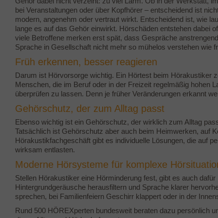
Gehör dabei nicht verzeiht: zu viel Lärm. Ob in der Werkstatt, i
bei Veranstaltungen oder über Kopfhörer – entscheidend ist nich
modern, angenehm oder vertraut wirkt. Entscheidend ist, wie lau
lange es auf das Gehör einwirkt. Hörschäden entstehen dabei of
viele Betroffene merken erst spät, dass Gespräche anstrengend
Sprache in Gesellschaft nicht mehr so mühelos verstehen wie fr
Früh erkennen, besser reagieren
Darum ist Hörvorsorge wichtig. Ein Hörtest beim Hörakustiker z
Menschen, die im Beruf oder in der Freizeit regelmäßig hohen L
überprüfen zu lassen. Denn je früher Veränderungen erkannt we
Gehörschutz, der zum Alltag passt
Ebenso wichtig ist ein Gehörschutz, der wirklich zum Alltag pass
Tatsächlich ist Gehörschutz aber auch beim Heimwerken, auf Ko
Hörakustikfachgeschäft gibt es individuelle Lösungen, die auf 
wirksam entlasten.
Moderne Hörsysteme für komplexe Hörsituati
Stellen Hörakustiker eine Hörminderung fest, gibt es auch da
Hintergrundgeräusche herausfiltern und Sprache klarer hervor
sprechen, bei Familienfeiern Geschirr klappert oder in der Inn
Rund 500 HÖREXperten bundesweit beraten dazu persönlich un