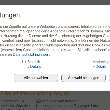
llungen
Infos & Zubehör
Service
die Zugriffe auf unsere Webseite zu analysieren, Inhalte zu persona
lansicht
ernehmen maßgeschneiderte Angebote unterbreiten zu können. Mit e
r Nutzung dieser Dienste und der Speicherung der zugehörigen Cookie
e Ohren für den Sound von
Komfort, sind aber technisch nicht notwendig. Sie können der Nutz
er dieser Webseite jederzeit widersprechen und dort Ihre Cookies ve
(essentiellen) Cookies bleiben auch aktiv, wenn Sie „Alle ablehnen“ a
 unseren
Datenschutzhinweisen
.
Statistik
Marketing
»
Details
»
Details
gen“ lautet das Motto zum Tag gegen Lärm am
ch wandelnde akustische Umwelt – und auf die
Alle auswählen
Auswahl bestätigen
wahren lässt. Zahlreiche Mitgliedsfachbetriebe
Deutschen Gesellschaft für Akustik (DEGA) und
f dauerhafte Belastung reagiert.
t unbemerkt. Es
it anderen. Was das