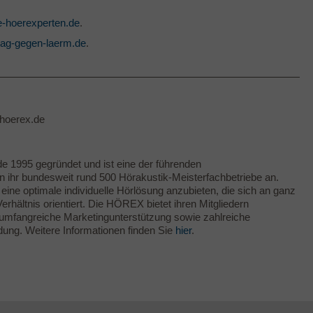
-hoerexperten.de
.
ag-gegen-laerm.de
.
@hoerex.de
e 1995 gegründet und ist eine der führenden
 ihr bundesweit rund 500 Hörakustik-Meisterfachbetriebe an.
ne optimale individuelle Hörlösung anzubieten, die sich an ganz
hältnis orientiert. Die HÖREX bietet ihren Mitgliedern
k, umfangreiche Marketingunterstützung sowie zahlreiche
dung. Weitere Informationen finden Sie
hier
.