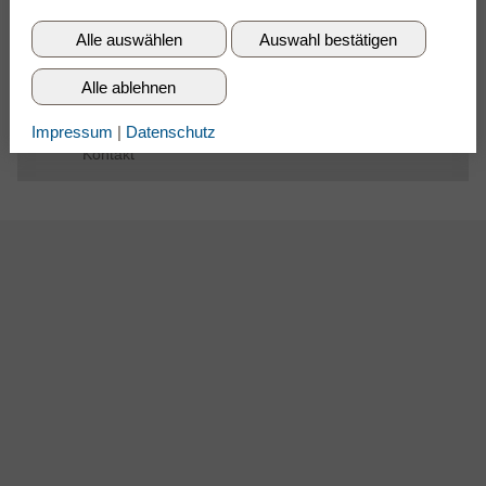
»
mehr
Alle auswählen
Auswahl bestätigen
Alle ablehnen
© 2026 GANZ OHR Hörsysteme GmbH
Impressum
|
Datenschutz
Cookie-Einstellungen
Impressum
Datenschutz
Kontakt