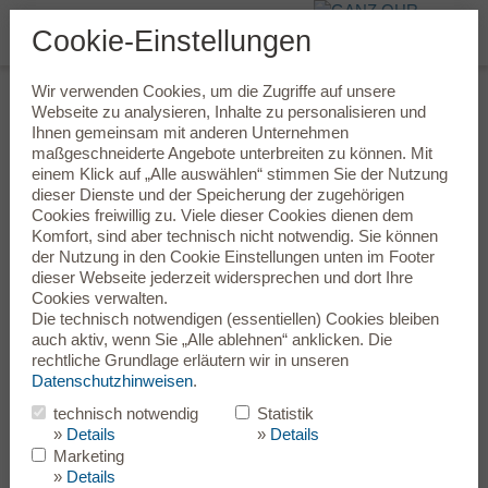
Cookie-Einstellungen
Wir verwenden Cookies, um die Zugriffe auf unsere
Hörgeräte-Marken
Webseite zu analysieren, Inhalte zu personalisieren und
Ihnen gemeinsam mit anderen Unternehmen
maßgeschneiderte Angebote unterbreiten zu können. Mit
Bei uns finden Sie renommierte und internationale Hörgeräte-
einem Klick auf „Alle auswählen“ stimmen Sie der Nutzung
Marken – von TELEFUNKEN über unsere Exklusivmarke
dieser Dienste und der Speicherung der zugehörigen
Sonic bis hin zu den Marken Bernafon, Oticon, Signia, Widex,
Cookies freiwillig zu. Viele dieser Cookies dienen dem
Audio Service, GN Resound, GN Interton, Hansaton, Phonak,
Komfort, sind aber technisch nicht notwendig. Sie können
Starkey und Unitron.
der Nutzung in den
Cookie Einstellungen
unten im Footer
Wenn Sie auf ausgesuchte Markenqualität besonders großen
dieser Webseite jederzeit widersprechen und dort Ihre
Wert legen, dann sind Sie bei uns genau richtig.
Cookies verwalten.
Die technisch notwendigen (essentiellen) Cookies bleiben
auch aktiv, wenn Sie „Alle ablehnen“ anklicken. Die
Finden Sie heraus, wie gut Ihr
rechtliche Grundlage erläutern wir in unseren
Hörvermögen ist.
Datenschutzhinweisen
.
Online-Hörtest
technisch notwendig
Statistik
»
Details
»
Details
Testen Sie völlig unverbindlich und
Marketing
kostenlos Ihr Hörvermögen.
»
Details